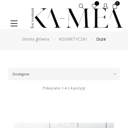
0
Szukaj
Strona główna
KOSMETYCZKI
Duże

Dostępne
Pokazano 1-4 z 4 pozycji