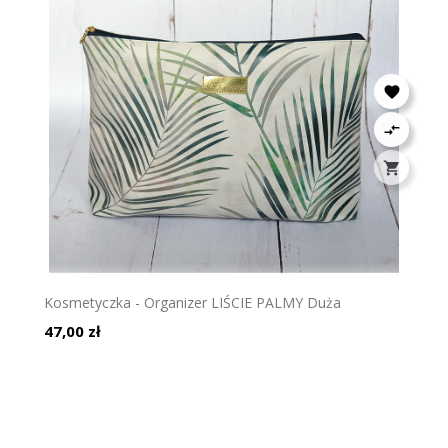



Kosmetyczka - Organizer LIŚCIE PALMY Duża
Cena
47,00 zł