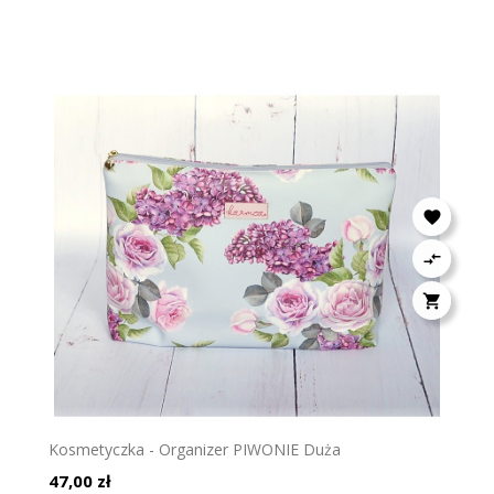



Kosmetyczka - Organizer PIWONIE Duża
Cena
47,00 zł