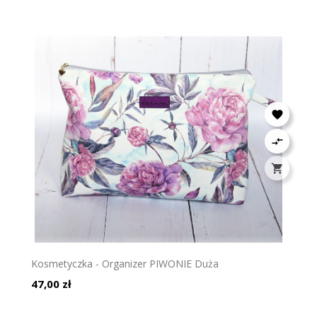



Kosmetyczka - Organizer PIWONIE Duża
Cena
47,00 zł