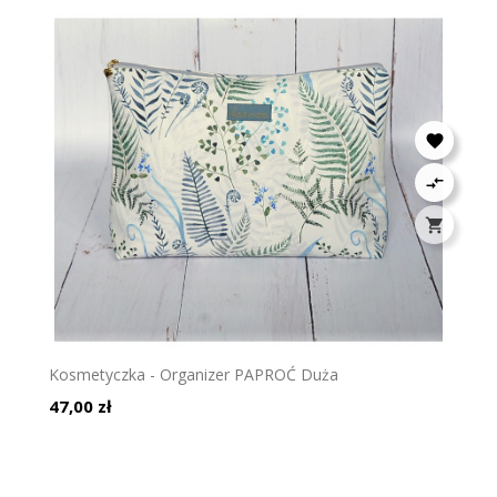



Kosmetyczka - Organizer PAPROĆ Duża
Cena
47,00 zł