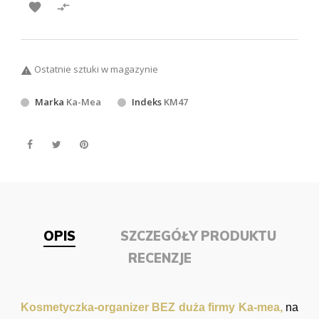


Ostatnie sztuki w magazynie

Marka
Ka-Mea
Indeks
KM47
OPIS
SZCZEGÓŁY PRODUKTU
RECENZJE
Kosmetyczka-organizer BEZ duża firmy Ka-mea,
na