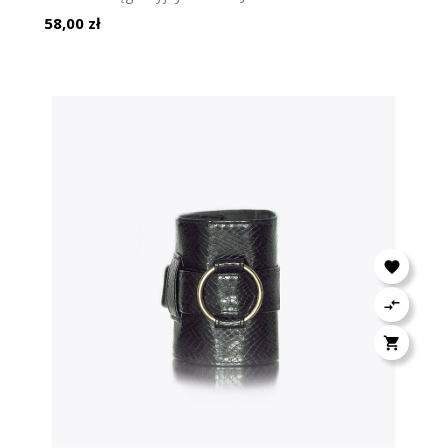
Cena
58,00 zł


