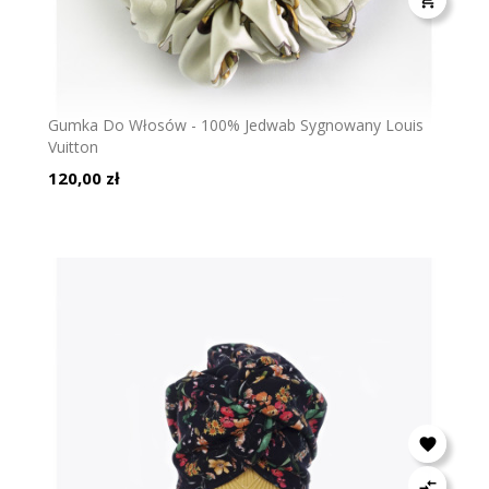
Gumka Do Włosów - 100% Jedwab Sygnowany Louis
Vuitton
Cena
120,00 zł

