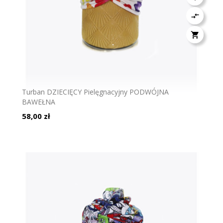


Turban DZIECIĘCY Pielęgnacyjny PODWÓJNA
BAWEŁNA
Cena
58,00 zł