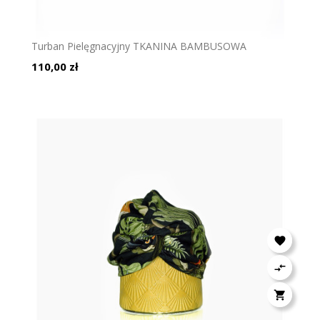
Turban Pielęgnacyjny TKANINA BAMBUSOWA
Cena
110,00 zł


