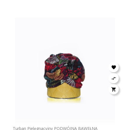



Turban Pielęgnacyjny PODWÓJNA BAWEŁNA