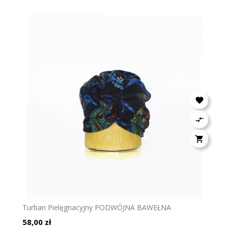



Turban Pielęgnacyjny PODWÓJNA BAWEŁNA
Cena
58,00 zł