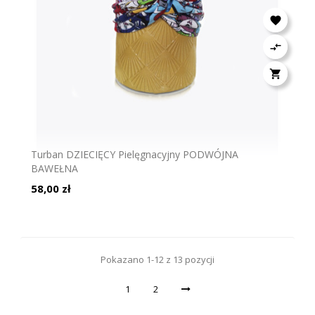



Turban DZIECIĘCY Pielęgnacyjny PODWÓJNA
BAWEŁNA
Cena
58,00 zł
Pokazano 1-12 z 13 pozycji
1
2