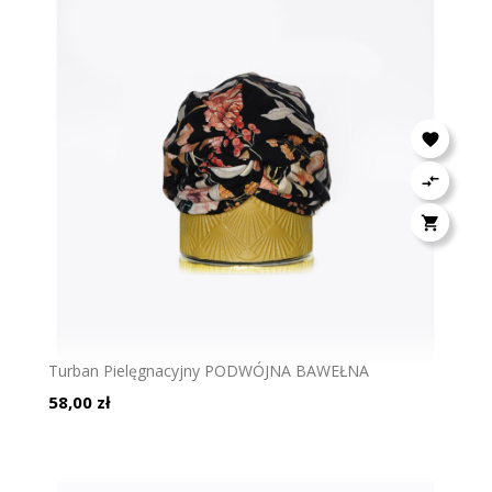



Turban Pielęgnacyjny PODWÓJNA BAWEŁNA
Cena
58,00 zł