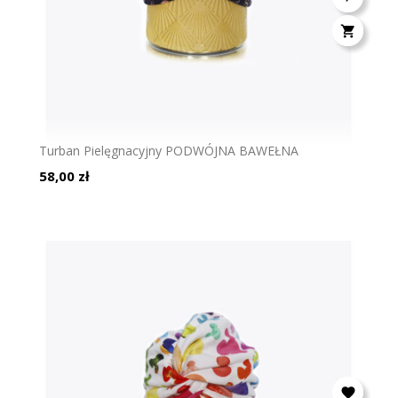

Turban Pielęgnacyjny PODWÓJNA BAWEŁNA
Cena
58,00 zł
