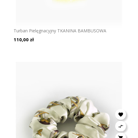
Turban Pielęgnacyjny TKANINA BAMBUSOWA
Cena
110,00 zł


