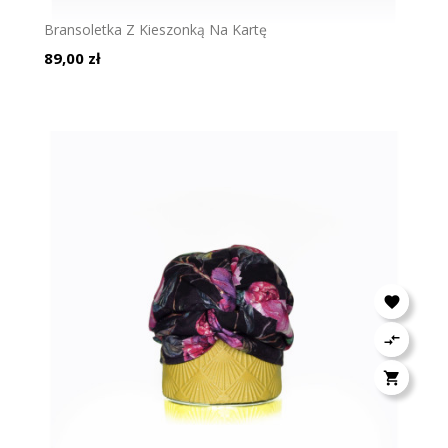
Bransoletka Z Kieszonką Na Kartę
Cena
89,00 zł


