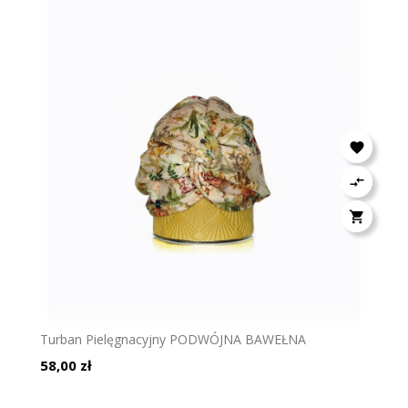



Turban Pielęgnacyjny PODWÓJNA BAWEŁNA
Cena
58,00 zł