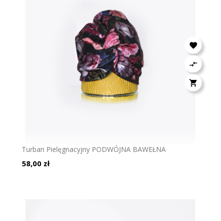



Turban Pielęgnacyjny PODWÓJNA BAWEŁNA
Cena
58,00 zł