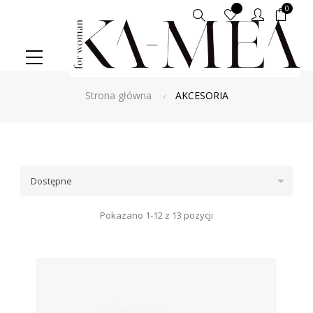
0
Szukaj
Strona główna
AKCESORIA

Dostępne
Pokazano 1-12 z 13 pozycji