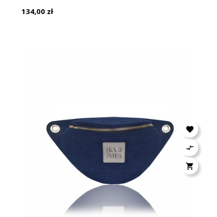
Cena
134,00 zł


