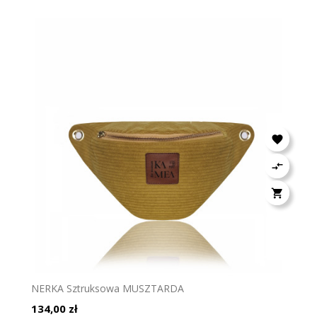



NERKA Sztruksowa MUSZTARDA
Cena
134,00 zł