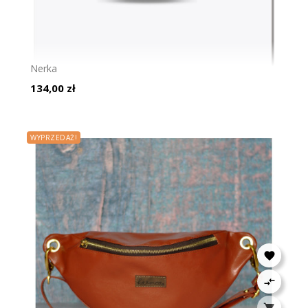
Nerka
Cena
134,00 zł
WYPRZEDAŻ!


