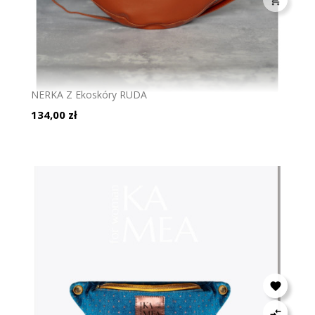
NERKA Z Ekoskóry RUDA
Cena
134,00 zł

