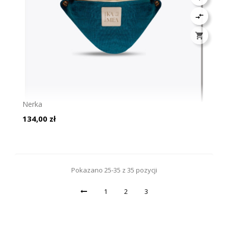


Nerka
Cena
134,00 zł
Pokazano 25-35 z 35 pozycji
1
2
3