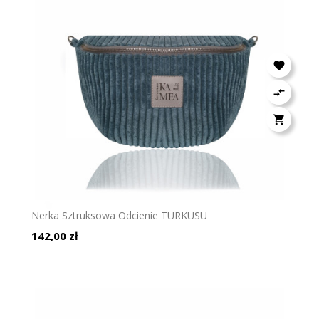



Nerka Sztruksowa Odcienie TURKUSU
Cena
142,00 zł