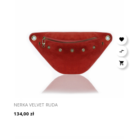



NERKA VELVET RUDA
Cena
134,00 zł