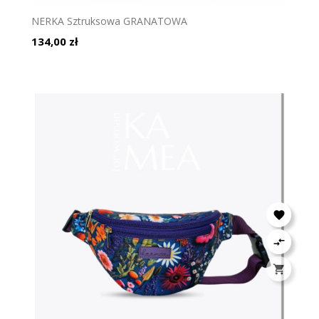
NERKA Sztruksowa GRANATOWA
Cena
134,00 zł


