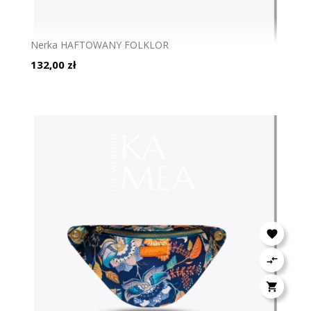
Nerka HAFTOWANY FOLKLOR
Cena
132,00 zł


