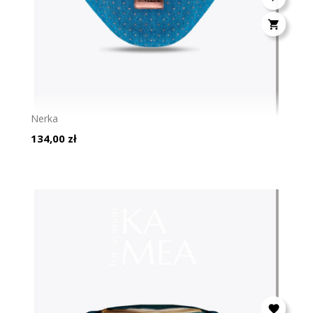

Nerka
Cena
134,00 zł
