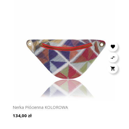



Nerka Płócienna KOLOROWA
Cena
134,00 zł