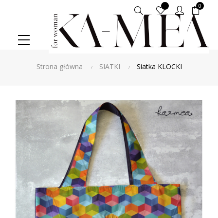
0
Szukaj
Strona główna
SIATKI
Siatka KLOCKI