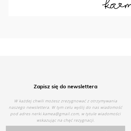
Zapisz się do newslettera
W każdej chwili możesz zrezygnować z otrzymywania
naszego newslettera. W tym celu wyślij do nas wiadomość
pod adres
nerki.kamea@gmail.com
, w tytule wiadomości
wskazując na chęć rezygnacji.