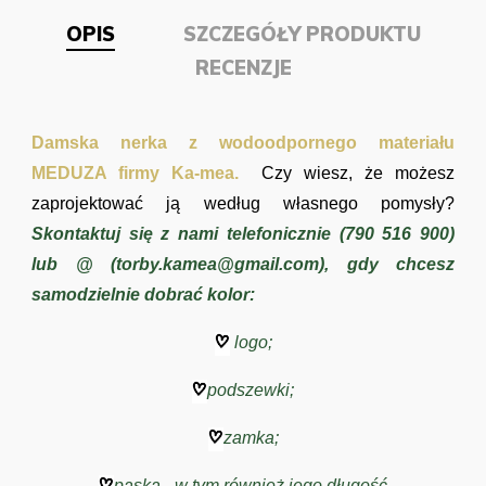
OPIS
SZCZEGÓŁY PRODUKTU
RECENZJE
Damska nerka z wodoodpornego materiału
MEDUZA firmy Ka-mea.
Czy wiesz, że możesz
zaprojektować ją według własnego pomysły?
Skontaktuj się z nami telefonicznie (790 516 900)
lub @ (
torby.kamea@gmail.com
), gdy chcesz
samodzielnie dobrać kolor:
logo;
podszewki;
zamka;
paska - w tym również jego długość