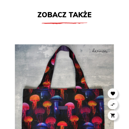
ZOBACZ TAKŻE


