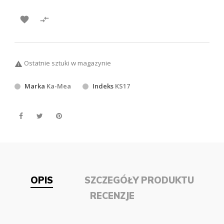


Ostatnie sztuki w magazynie

Marka
Ka-Mea
Indeks
KS17
OPIS
SZCZEGÓŁY PRODUKTU
RECENZJE